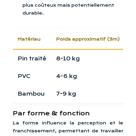
plus coûteux mais potentiellement
durable.
Matériau
Poids approximatif (3m)
Du
Pin traité
8-10 kg
5
PVC
4-6 kg
1
Bambou
7-9 kg
8
Par forme & fonction
La forme influence la perception et le
franchissement, permettant de travailler