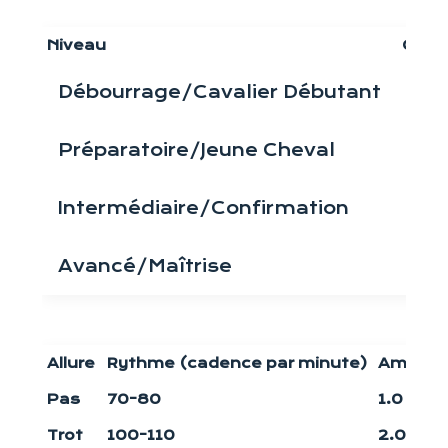
Niveau
Objec
Débourrage/Cavalier Débutant
Dév
Préparatoire/Jeune Cheval
Amé
Intermédiaire/Confirmation
Dév
Avancé/Maîtrise
Per
Allure
Rythme (cadence par minute)
Amplitu
Pas
70-80
1.0 – 1.2
Trot
100-110
2.0 – 2.